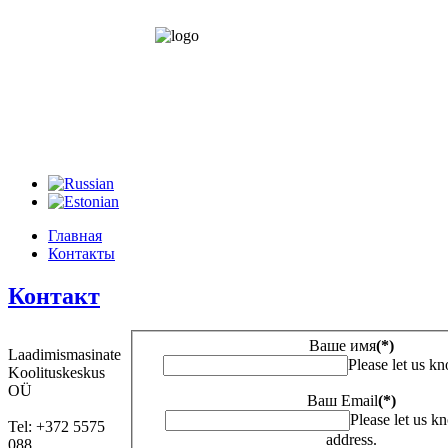
Главная
Контакты
Контакт
Ваше имя
(*)
Laadimismasinate
Please let us k
Koolituskeskus
OÜ
Ваш Email
(*)
Please let us k
Tel: +372 5575
address.
088