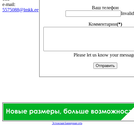
e-mail:
Ваш телефон
5575088@lmkk.ee
Invalid
Комментарии
(*)
Please let us know your messag
Эстонская баннерная сеть